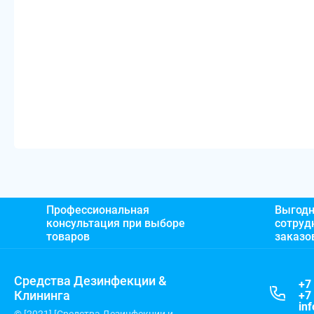
Профессиональная
Выгодн
консультация при выборе
сотруд
товаров
заказо
Средства Дезинфекции &
+7
Клининга
+7
in