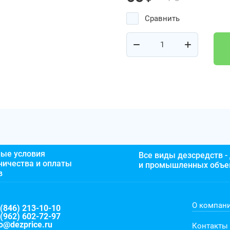
Сравнить
ые условия
Все виды дезсредств -
ничества и оплаты
и промышленных объе
в
О компан
 (846) 213-10-10
 (962) 602-72-97
fo@dezprice.ru
Контакты