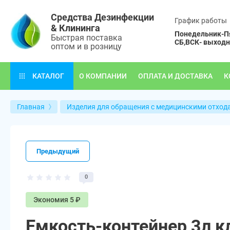
Средства Дезинфекции
График работы
& Клининга
Понедельник-Пя
Быстрая поставка
СБ,ВСК- выход
оптом и в розницу
О КОМПАНИИ
ОПЛАТА И ДОСТАВКА
К
КАТАЛОГ
Главная
Изделия для обращения с медицинскими отход
Предыдущий
0
Экономия 5 ₽
Емкость-контейнер 3л к