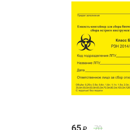
65
70
₽